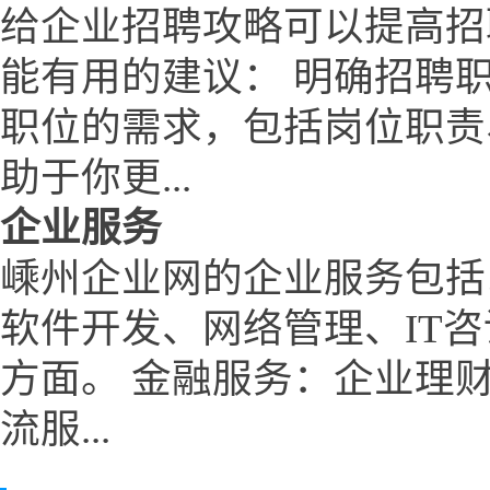
给企业招聘攻略可以提高招
能有用的建议： 明确招聘
职位的需求，包括岗位职责
助于你更...
企业服务
嵊州企业网的企业服务包括
软件开发、网络管理、IT
方面。 金融服务：企业理
流服...