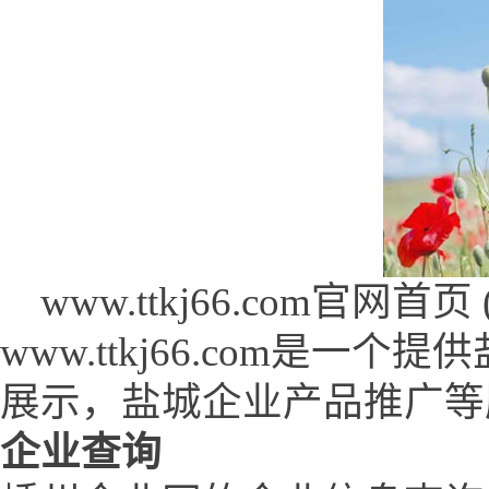
www.ttkj66.com官网首页 (ww
www.ttkj66.com是
展示，盐城企业产品推广等
企业查询