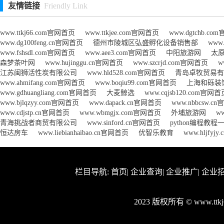
友情链接
Friendly Link
www.ttkj66.com官网首页
www.ttkjee.com官网首页
www.dgtchb.c
www.dg100feng.cn官网首页
德州市陵城区弘盛孵化设备销售部
www
www.fshsdl.com官网首页
www.aee3.com官网首页
中阳旅游网
太
森梦茶叶网
www.hujinggu.cn官网首页
www.szcrjd.com官网首页
w
江苏闽狮活性炭有限公司
www.hld528.com官网首页
青岛卓牧贸易有
www.ahmifang.com官网首页
www.boqiu99.com官网首页
上海和砾装
www.gdhuangliang.com官网首页
大麦鲸选
www.cqjsb120.com官网首
www.bjlqzyy.com官网首页
www.dapack.cn官网首页
www.nbbcsw.c
www.cdjstp.cn官网首页
www.wbmgjx.com官网首页
外埔旅游网
w
青海挑战者商贸有限公司
www.sinford.cn官网首页
python编程教程
恒达房车
www.liebianhaibao.cn官网首页
优智乐教育
www.hljfyj
栏目导航:
首页
|
企业查询
|
企业推广
|
企业
2023 版权所有 © www.tt