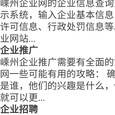
嵊州企业网的企业信息查询
示系统，输入企业基本信息
许可信息、行政处罚信息等
业网站...
企业推广
嵊州企业推广需要有全面的
网一些可能有用的攻略： 
是谁，他们的兴趣是什么，
就可以更...
企业招聘